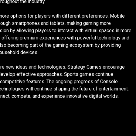
roughout the industry.
ore options for players with different preferences. Mobile
hrough smartphones and tablets, making gaming more
on by allowing players to interact with virtual spaces in more
 offering premium experiences with powerful technology and
lso becoming part of the gaming ecosystem by providing
household devices.
ore new ideas and technologies. Strategy Games encourage
d develop effective approaches. Sports games continue
d competitive features. The ongoing progress of Console
nologies will continue shaping the future of entertainment.
nect, compete, and experience innovative digital worlds.