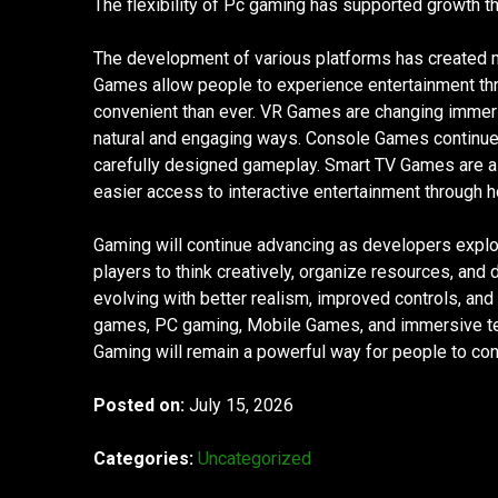
The flexibility of Pc gaming has supported growth th
The development of various platforms has created m
Games allow people to experience entertainment t
convenient than ever. VR Games are changing immersi
natural and engaging ways. Console Games continue
carefully designed gameplay. Smart TV Games are a
easier access to interactive entertainment through 
Gaming will continue advancing as developers expl
players to think creatively, organize resources, an
evolving with better realism, improved controls, an
games, PC gaming, Mobile Games, and immersive tech
Gaming will remain a powerful way for people to con
Posted on:
July 15, 2026
Categories:
Uncategorized