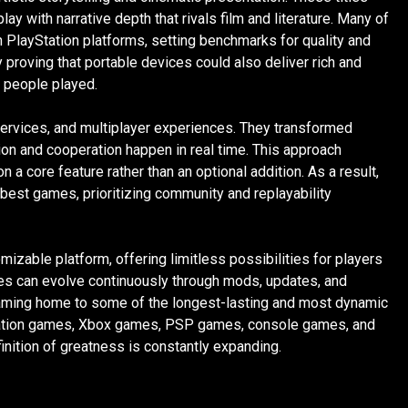
y with narrative depth that rivals film and literature. Many of
 PlayStation platforms, setting benchmarks for quality and
proving that portable devices could also deliver rich and
 people played.
ervices, and multiplayer experiences. They transformed
ion and cooperation happen in real time. This approach
a core feature rather than an optional addition. As a result,
est games, prioritizing community and replayability
zable platform, offering limitless possibilities for players
les can evolve continuously through mods, updates, and
ming home to some of the longest-lasting and most dynamic
tation games, Xbox games, PSP games, console games, and
ition of greatness is constantly expanding.