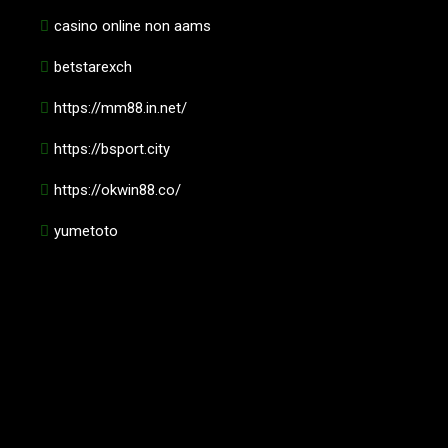
casino online non aams
betstarexch
https://mm88.in.net/
https://bsport.city
https://okwin88.co/
yumetoto