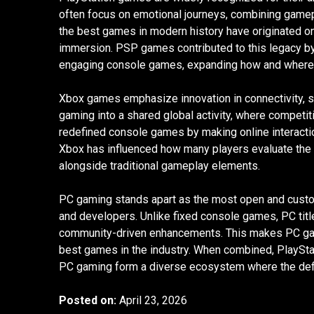
often focus on emotional journeys, combining gamepla
the best games in modern history have originated on
immersion. PSP games contributed to this legacy by 
engaging console games, expanding how and where
Xbox games emphasize innovation in connectivity, s
gaming into a shared global activity, where competit
redefined console games by making online interaction 
Xbox has influenced how many players evaluate the b
alongside traditional gameplay elements.
PC gaming stands apart as the most open and customi
and developers. Unlike fixed console games, PC tit
community-driven enhancements. This makes PC ga
best games in the industry. When combined, PlayS
PC gaming form a diverse ecosystem where the defin
Posted on:
April 23, 2026