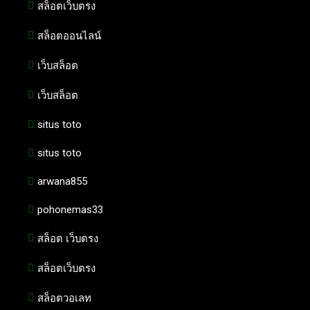
สล็อตเว็บตรง
สล็อตออนไลน์
เว็บสล็อต
เว็บสล็อต
situs toto
situs toto
arwana855
pohonemas33
สล็อต เว็บตรง
สล็อตเว็บตรง
สล็อตวอเลท