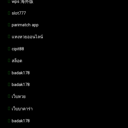
wps 海外版
slot777
parimatch app
แทงหวยออนไลน์
cipit88
สล็อต
badak178
badak178
เว็บหวย
เว็บบาคาร่า
badak178