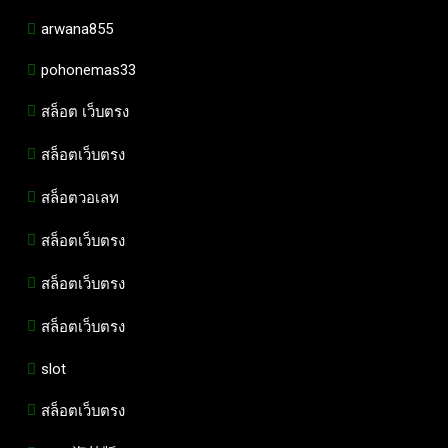
arwana855
pohonemas33
สล็อต เว็บตรง
สล็อตเว็บตรง
สล็อตวอเลท
สล็อตเว็บตรง
สล็อตเว็บตรง
สล็อตเว็บตรง
slot
สล็อตเว็บตรง