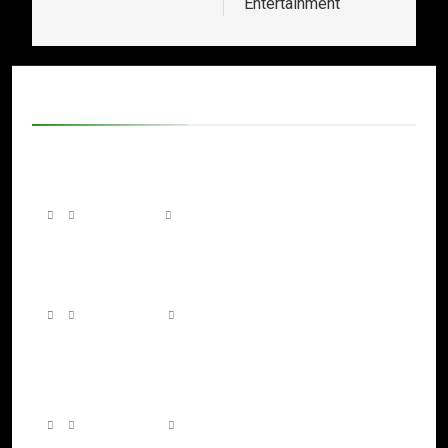
Entertainment
Related News
The Evolution of Play: Exploring New
Dimensions in Modern Gaming
3 days ago
0
The Compass of Courage: How Gaming Builds
Inner Strength
1 week ago
0
เส้นทางใหม่ของเกมเมอร์: พลังแห่งเทคโนโลยี
และชุมชนในโลกการเล่นยุคอนาคต
1 week ago
0